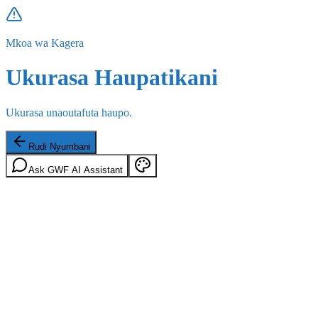
Mkoa wa Kagera
Ukurasa Haupatikani
Ukurasa unaoutafuta haupo.
Rudi Nyumbani
Ask GWF AI Assistant