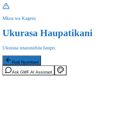
Mkoa wa Kagera
Ukurasa Haupatikani
Ukurasa unaoutafuta haupo.
Rudi Nyumbani
Ask GWF AI Assistant